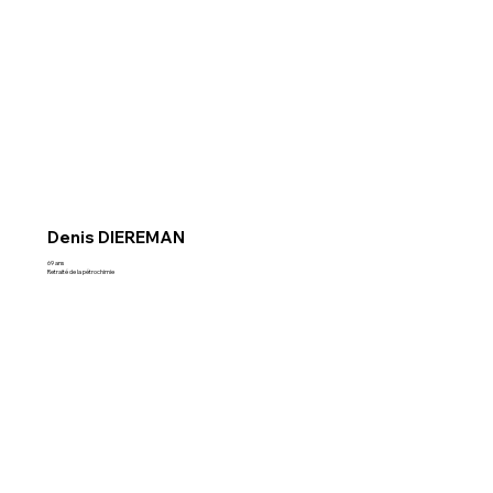
Denis DIEREMAN
69 ans
Retraité de la pétrochimie