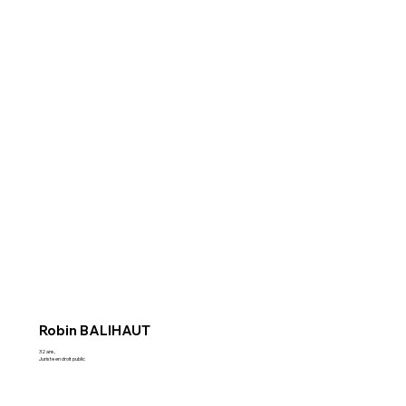
Robin BALIHAUT
32 ans,
Juriste en droit public