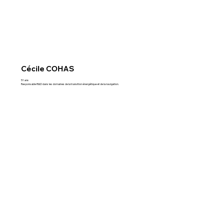
Cécile COHAS
51 ans
Responsable R&D dans les domaines de la transition énergétique et de la navigation.