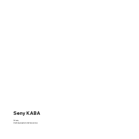
Seny KABA
34 ans,
Chef de projet et chef de service