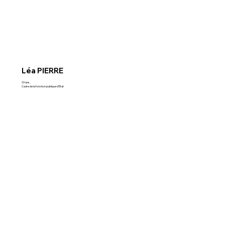
Léa PIERRE
33 ans,
Cadre de la fonction publique d'État