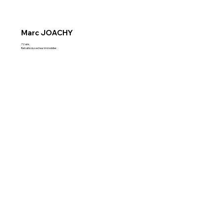
Marc JOACHY
72 ans,
Retraité du secteur immobilier.