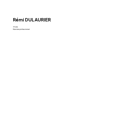
Rémi DULAURIER
43 ans
Musicien professionnel