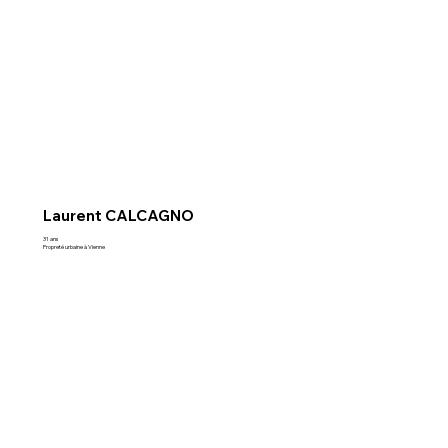
Laurent CALCAGNO
31 ans
Propreté urbaine à Vienne