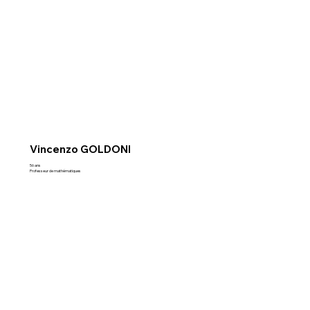
Vincenzo GOLDONI
56 ans
Professeur de mathématiques