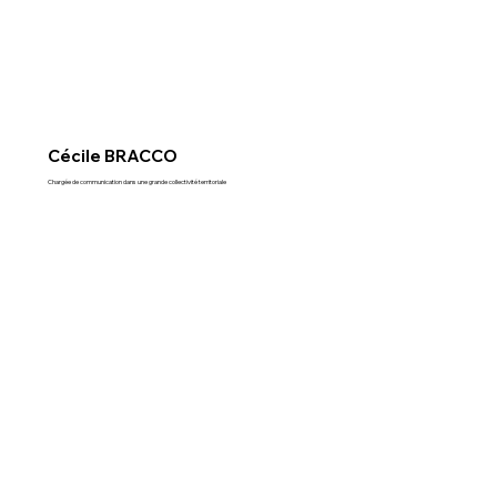
Cécile BRACCO
Chargée de communication dans une grande collectivité territoriale