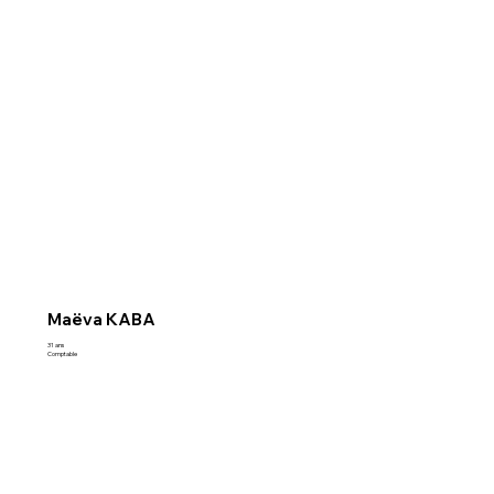
Maëva KABA
31 ans
Comptable