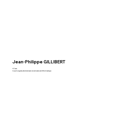
Jean-Philippe GILLIBERT
47 ans
Coach organisationnel dans le domaine de l'informatique