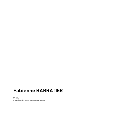
Fabienne BARRATIER
59 ans,
Chargée d’études dans le domaine de l’eau