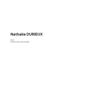
Nathalie DURIEUX
63 ans
Professeur des écoles, retraitée