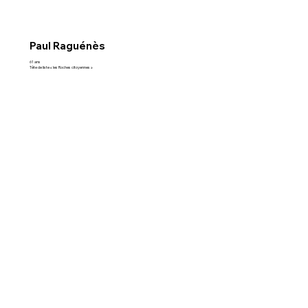
Paul Raguénès
61 ans
Tête de liste « les Roches citoyennes »