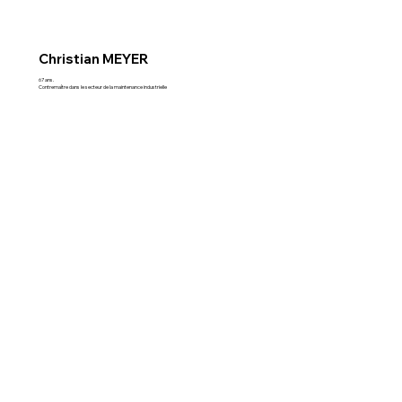
Christian MEYER
67 ans.
Contremaître dans le secteur de la maintenance industrielle