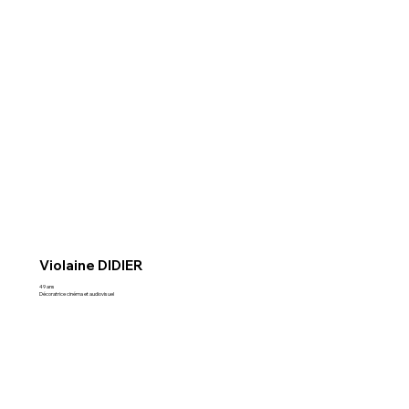
Violaine DIDIER
49 ans
Décoratrice cinéma et audiovisuel