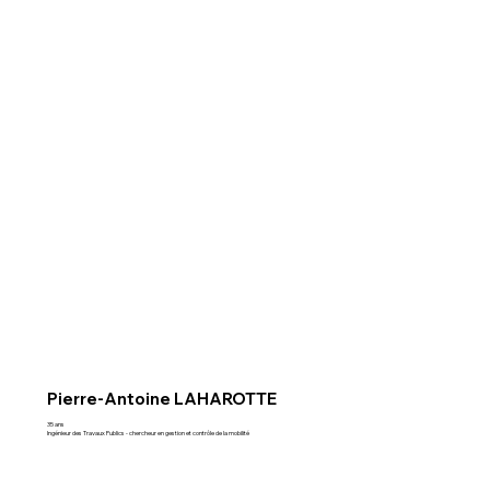
Pierre-Antoine LAHAROTTE
35 ans
Ingénieur des Travaux Publics - chercheur en gestion et contrôle de la mobilité